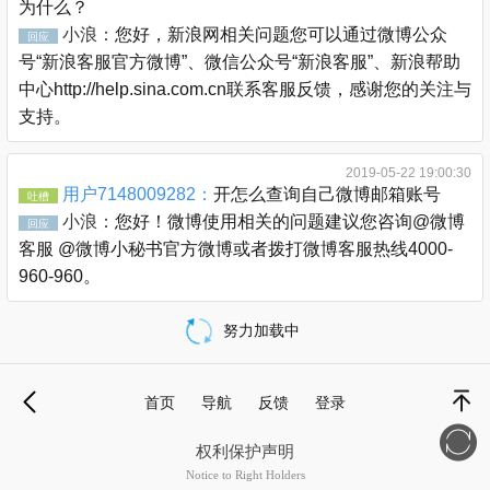
为什么？
小浪：
您好，新浪网相关问题您可以通过微博公众
回应
号“新浪客服官方微博”、微信公众号“新浪客服”、新浪帮助
中心http://help.sina.com.cn联系客服反馈，感谢您的关注与
支持。
2019-05-22 19:00:30
用户7148009282：
开怎么查询自己微博邮箱账号
吐槽
小浪：
您好！微博使用相关的问题建议您咨询@微博
回应
客服 @微博小秘书官方微博或者拨打微博客服热线4000-
960-960。
努力加载中
载
更
首页
导航
反馈
登录
多
退
顶部
权利保护声明
Notice to Right Holders
新