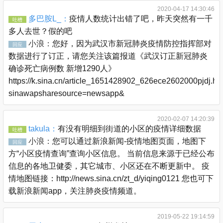
2020-04-17 14:30:46
多巴胺L_：
疫情人数统计出错了吧，昨天突然有一千
吐槽
多人去世？假的吧
小浪：
您好，因为武汉市新冠肺炎疫情防控指挥部对
回应
数据进行了订正，请您关注该篇报道《武汉订正新冠肺炎
确诊死亡病例数 新增1290人》
https://k.sina.cn/article_1651428902_626ece2602000pjdj.ht
sinawapsharesource=newsapp&
2020-02-07 14:20:39
takula：
有没有明细到街道的小区的疫情详细数据
吐槽
小浪：
您可以通过新浪新闻-疫情地图页面，地图下
回应
方“小区疫情查询”查询小区信息。 当前信息来源于已经公布
信息的各地卫健委，其它城市、小区还在不断更新中。 疫
情地图链接：http://news.sina.cn/zt_d/yiqing0121 您也可下
载新浪新闻app，关注肺炎疫情频道。
2019-05-22 19:14:59