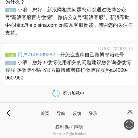
为什么？
小浪：
您好，新浪网相关问题您可以通过微博公众
回应
号“新浪客服官方微博”、微信公众号“新浪客服”、新浪帮助
中心http://help.sina.com.cn联系客服反馈，感谢您的关注与
支持。
2019-05-22 19:00:30
用户7148009282：
开怎么查询自己微博邮箱账号
吐槽
小浪：
您好！微博使用相关的问题建议您咨询@微博
回应
客服 @微博小秘书官方微博或者拨打微博客服热线4000-
960-960。
努力加载中
载
更
首页
导航
反馈
登录
多
退
顶部
权利保护声明
Notice to Right Holders
新