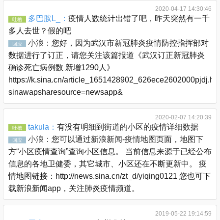
2020-04-17 14:30:46
多巴胺L_：
疫情人数统计出错了吧，昨天突然有一千
吐槽
多人去世？假的吧
小浪：
您好，因为武汉市新冠肺炎疫情防控指挥部对
回应
数据进行了订正，请您关注该篇报道《武汉订正新冠肺炎
确诊死亡病例数 新增1290人》
https://k.sina.cn/article_1651428902_626ece2602000pjdj.ht
sinawapsharesource=newsapp&
2020-02-07 14:20:39
takula：
有没有明细到街道的小区的疫情详细数据
吐槽
小浪：
您可以通过新浪新闻-疫情地图页面，地图下
回应
方“小区疫情查询”查询小区信息。 当前信息来源于已经公布
信息的各地卫健委，其它城市、小区还在不断更新中。 疫
情地图链接：http://news.sina.cn/zt_d/yiqing0121 您也可下
载新浪新闻app，关注肺炎疫情频道。
2019-05-22 19:14:59