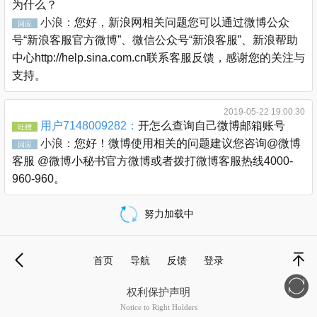
为什么？
小浪：
您好，新浪网相关问题您可以通过微博公众
回应
号“新浪客服官方微博”、微信公众号“新浪客服”、新浪帮助
中心http://help.sina.com.cn联系客服反馈，感谢您的关注与
支持。
2019-05-22 19:00:30
用户7148009282：
开怎么查询自己微博邮箱账号
吐槽
小浪：
您好！微博使用相关的问题建议您咨询@微博
回应
客服 @微博小秘书官方微博或者拨打微博客服热线4000-
960-960。
努力加载中
载
更
首页
导航
反馈
登录
多
退
顶部
权利保护声明
Notice to Right Holders
新