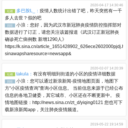
2020-04-17 14:30:46
多巴胺L_：
疫情人数统计出错了吧，昨天突然有一千
吐槽
多人去世？假的吧
小浪：
您好，因为武汉市新冠肺炎疫情防控指挥部对
回应
数据进行了订正，请您关注该篇报道《武汉订正新冠肺炎
确诊死亡病例数 新增1290人》
https://k.sina.cn/article_1651428902_626ece2602000pjdj.ht
sinawapsharesource=newsapp&
2020-02-07 14:20:39
takula：
有没有明细到街道的小区的疫情详细数据
吐槽
小浪：
您可以通过新浪新闻-疫情地图页面，地图下
回应
方“小区疫情查询”查询小区信息。 当前信息来源于已经公布
信息的各地卫健委，其它城市、小区还在不断更新中。 疫
情地图链接：http://news.sina.cn/zt_d/yiqing0121 您也可下
载新浪新闻app，关注肺炎疫情频道。
2019-05-22 19:14:59