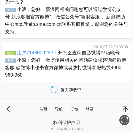
为什么？
小浪：
您好，新浪网相关问题您可以通过微博公众
回应
号“新浪客服官方微博”、微信公众号“新浪客服”、新浪帮助
中心http://help.sina.com.cn联系客服反馈，感谢您的关注与
支持。
2019-05-22 19:00:30
用户7148009282：
开怎么查询自己微博邮箱账号
吐槽
小浪：
您好！微博使用相关的问题建议您咨询@微博
回应
客服 @微博小秘书官方微博或者拨打微博客服热线4000-
960-960。
努力加载中
载
更
首页
导航
反馈
登录
多
退
顶部
权利保护声明
Notice to Right Holders
新