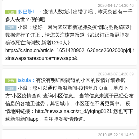
2020-04-17 14:30:46
多巴胺L_：
疫情人数统计出错了吧，昨天突然有一千
吐槽
多人去世？假的吧
小浪：
您好，因为武汉市新冠肺炎疫情防控指挥部对
回应
数据进行了订正，请您关注该篇报道《武汉订正新冠肺炎
确诊死亡病例数 新增1290人》
https://k.sina.cn/article_1651428902_626ece2602000pjdj.ht
sinawapsharesource=newsapp&
2020-02-07 14:20:39
takula：
有没有明细到街道的小区的疫情详细数据
吐槽
小浪：
您可以通过新浪新闻-疫情地图页面，地图下
回应
方“小区疫情查询”查询小区信息。 当前信息来源于已经公布
信息的各地卫健委，其它城市、小区还在不断更新中。 疫
情地图链接：http://news.sina.cn/zt_d/yiqing0121 您也可下
载新浪新闻app，关注肺炎疫情频道。
2019-05-22 19:14:59