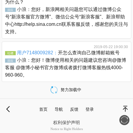
为什么？
小浪：
您好，新浪网相关问题您可以通过微博公众
回应
号“新浪客服官方微博”、微信公众号“新浪客服”、新浪帮助
中心http://help.sina.com.cn联系客服反馈，感谢您的关注与
支持。
2019-05-22 19:00:30
用户7148009282：
开怎么查询自己微博邮箱账号
吐槽
小浪：
您好！微博使用相关的问题建议您咨询@微博
回应
客服 @微博小秘书官方微博或者拨打微博客服热线4000-
960-960。
努力加载中
载
更
首页
导航
反馈
登录
多
退
顶部
权利保护声明
Notice to Right Holders
新