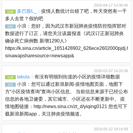
2020-04-17 14:30:46
多巴胺L_：
疫情人数统计出错了吧，昨天突然有一千
吐槽
多人去世？假的吧
小浪：
您好，因为武汉市新冠肺炎疫情防控指挥部对
回应
数据进行了订正，请您关注该篇报道《武汉订正新冠肺炎
确诊死亡病例数 新增1290人》
https://k.sina.cn/article_1651428902_626ece2602000pjdj.ht
sinawapsharesource=newsapp&
2020-02-07 14:20:39
takula：
有没有明细到街道的小区的疫情详细数据
吐槽
小浪：
您可以通过新浪新闻-疫情地图页面，地图下
回应
方“小区疫情查询”查询小区信息。 当前信息来源于已经公布
信息的各地卫健委，其它城市、小区还在不断更新中。 疫
情地图链接：http://news.sina.cn/zt_d/yiqing0121 您也可下
载新浪新闻app，关注肺炎疫情频道。
2019-05-22 19:14:59