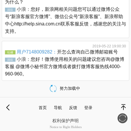
为什么？
小浪：
您好，新浪网相关问题您可以通过微博公众
回应
号“新浪客服官方微博”、微信公众号“新浪客服”、新浪帮助
中心http://help.sina.com.cn联系客服反馈，感谢您的关注与
支持。
2019-05-22 19:00:30
用户7148009282：
开怎么查询自己微博邮箱账号
吐槽
小浪：
您好！微博使用相关的问题建议您咨询@微博
回应
客服 @微博小秘书官方微博或者拨打微博客服热线4000-
960-960。
努力加载中
载
更
首页
导航
反馈
登录
多
退
顶部
权利保护声明
Notice to Right Holders
新