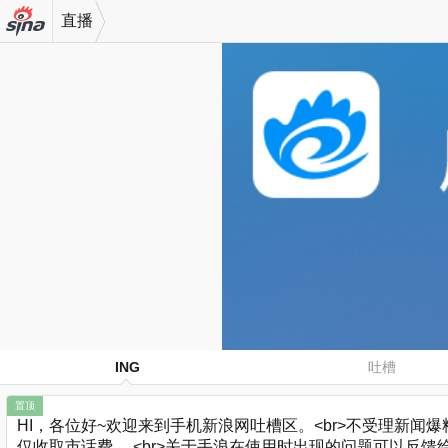
直播
机新浪
网
ING
吐槽
置顶
HI，各位好~欢迎来到手机新浪网吐槽区。<br>不受理新闻爆料哈
仅收取市话费。 <br>关于手浪在使用时出现的问题可以反馈给小