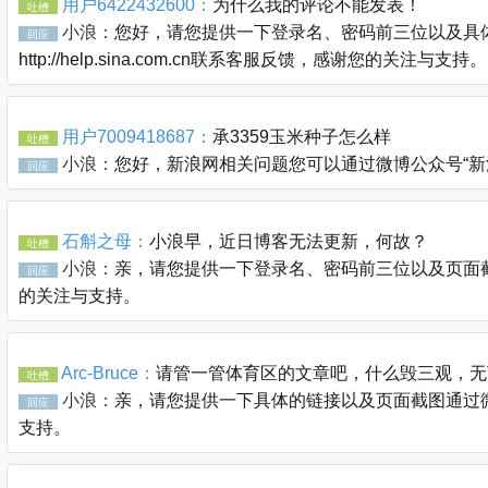
用户6422432600：
为什么我的评论不能发表！
吐槽
小浪：
您好，请您提供一下登录名、密码前三位以及具体
回应
http://help.sina.com.cn联系客服反馈，感谢您的关注与支持。
用户7009418687：
承3359玉米种子怎么样
吐槽
小浪：
您好，新浪网相关问题您可以通过微博公众号“新浪客服官
回应
石斛之母：
小浪早，近日博客无法更新，何故？
吐槽
小浪：
亲，请您提供一下登录名、密码前三位以及页面截图通过
回应
的关注与支持。
Arc-Bruce：
请管一管体育区的文章吧，什么毁三观，无
吐槽
小浪：
亲，请您提供一下具体的链接以及页面截图通过微博公众
回应
支持。