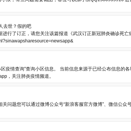
人去世？假的吧
进行了订正，请您关注该篇报道《武汉订正新冠肺炎确诊死亡病例
.html?sinawapsharesource=newsapp&
小区疫情查询”查询小区信息。 当前信息来源于已经公布信息的
载新浪新闻app，关注肺炎疫情频道。
您可以通过微博公众号“新浪客服官方微博”、微信公众号“新浪客服”、新