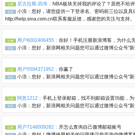
尼古拉斯-四爷：
NBA板块关掉我的评论了？居然不给
吐槽
小浪：
您好，请您提供一下登录名、密码前三位以及具体
回应
http://help.sina.com.cn联系客服反馈，感谢您的关注与支持。
用户6002406455：
你好！手机注册新浪博客，为什么无
吐槽
小浪：
您好，新浪网相关问题您可以通过微博公众号“新浪客服官
回应
用户5594371952：
你赢了
吐槽
小浪：
您好，新浪网相关问题您可以通过微博公众号“新浪客服官
回应
阿意1212：
手机上登录邮箱，找不到邮箱设置功能，为
吐槽
小浪：
您好，新浪网相关问题您可以通过微博公众号“新浪客服官
回应
用户7148009282：
开怎么查询自己微博邮箱账号
吐槽
小浪：
您好！微博使用相关的问题建议您咨询@微博客服 @