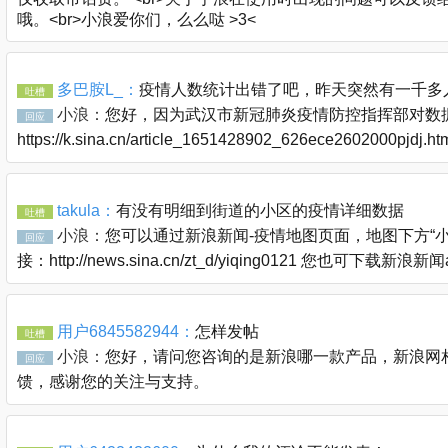
哦。<br>小浪爱你们，么么哒 >3<
多巴胺L_：
疫情人数统计出错了吧，昨天突然有一千多
吐槽
小浪：
您好，因为武汉市新冠肺炎疫情防控指挥部对数据
回应
https://k.sina.cn/article_1651428902_626ece2602000pjdj
takula：
有没有明细到街道的小区的疫情详细数据
吐槽
小浪：
您可以通过新浪新闻-疫情地图页面，地图下方“
回应
接：http://news.sina.cn/zt_d/yiqing0121 您也可下
用户6845582944：
怎样发帖
吐槽
小浪：
您好，请问您咨询的是新浪哪一款产品，新浪网相关问题
回应
馈，感谢您的关注与支持。