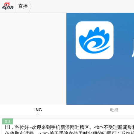
直播
机新浪
网
ING
吐槽
置顶
HI，各位好~欢迎来到手机新浪网吐槽区。<br>不受理新闻爆料哈
仅收取市话费。 <br>关于手浪在使用时出现的问题可以反馈给小