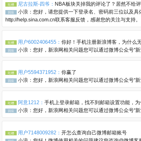
尼古拉斯-四爷：
NBA板块关掉我的评论了？居然不给
吐槽
小浪：
您好，请您提供一下登录名、密码前三位以及具体
回应
http://help.sina.com.cn联系客服反馈，感谢您的关注与支持。
用户6002406455：
你好！手机注册新浪博客，为什么无
吐槽
小浪：
您好，新浪网相关问题您可以通过微博公众号“新浪客服官
回应
用户5594371952：
你赢了
吐槽
小浪：
您好，新浪网相关问题您可以通过微博公众号“新浪客服官
回应
阿意1212：
手机上登录邮箱，找不到邮箱设置功能，为
吐槽
小浪：
您好，新浪网相关问题您可以通过微博公众号“新浪客服官
回应
用户7148009282：
开怎么查询自己微博邮箱账号
吐槽
小浪：
您好！微博使用相关的问题建议您咨询@微博客服 @