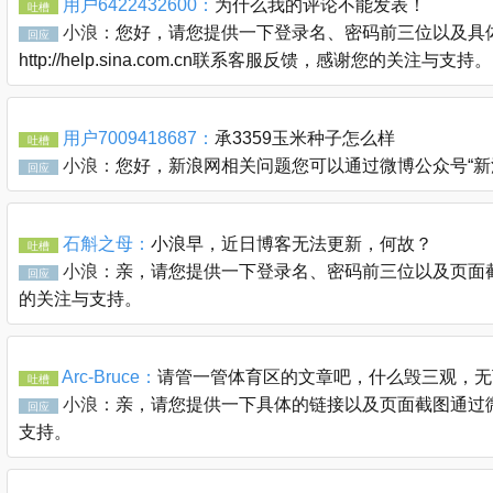
用户6422432600：
为什么我的评论不能发表！
吐槽
小浪：
您好，请您提供一下登录名、密码前三位以及具体
回应
http://help.sina.com.cn联系客服反馈，感谢您的关注与支持。
用户7009418687：
承3359玉米种子怎么样
吐槽
小浪：
您好，新浪网相关问题您可以通过微博公众号“新浪客服官
回应
石斛之母：
小浪早，近日博客无法更新，何故？
吐槽
小浪：
亲，请您提供一下登录名、密码前三位以及页面截图通过
回应
的关注与支持。
Arc-Bruce：
请管一管体育区的文章吧，什么毁三观，无
吐槽
小浪：
亲，请您提供一下具体的链接以及页面截图通过微博公众
回应
支持。