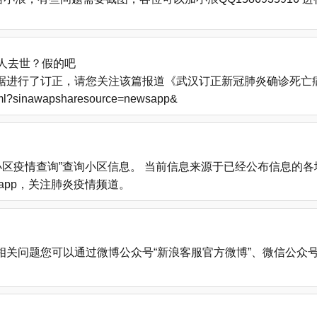
人去世？假的吧
进行了订正，请您关注该篇报道《武汉订正新冠肺炎确诊死亡病例
.html?sinawapsharesource=newsapp&
小区疫情查询”查询小区信息。 当前信息来源于已经公布信息的
载新浪新闻app，关注肺炎疫情频道。
您可以通过微博公众号“新浪客服官方微博”、微信公众号“新浪客服”、新