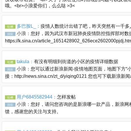
哦。<br>小浪爱你们，么么哒 >3<
多巴胺L_：
疫情人数统计出错了吧，昨天突然有一千多
吐槽
小浪：
您好，因为武汉市新冠肺炎疫情防控指挥部对数据
回应
https://k.sina.cn/article_1651428902_626ece2602000pjdj
takula：
有没有明细到街道的小区的疫情详细数据
吐槽
小浪：
您可以通过新浪新闻-疫情地图页面，地图下方“
回应
接：http://news.sina.cn/zt_d/yiqing0121 您也可下
用户6845582944：
怎样发帖
吐槽
小浪：
您好，请问您咨询的是新浪哪一款产品，新浪网相关问题
回应
馈，感谢您的关注与支持。