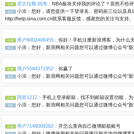
尼古拉斯-四爷：
NBA板块关掉我的评论了？居然不给
吐槽
小浪：
您好，请您提供一下登录名、密码前三位以及具体
回应
http://help.sina.com.cn联系客服反馈，感谢您的关注与支持。
用户6002406455：
你好！手机注册新浪博客，为什么无
吐槽
小浪：
您好，新浪网相关问题您可以通过微博公众号“新浪客服官
回应
用户5594371952：
你赢了
吐槽
小浪：
您好，新浪网相关问题您可以通过微博公众号“新浪客服官
回应
阿意1212：
手机上登录邮箱，找不到邮箱设置功能，为
吐槽
小浪：
您好，新浪网相关问题您可以通过微博公众号“新浪客服官
回应
用户7148009282：
开怎么查询自己微博邮箱账号
吐槽
小浪：
您好！微博使用相关的问题建议您咨询@微博客服 @