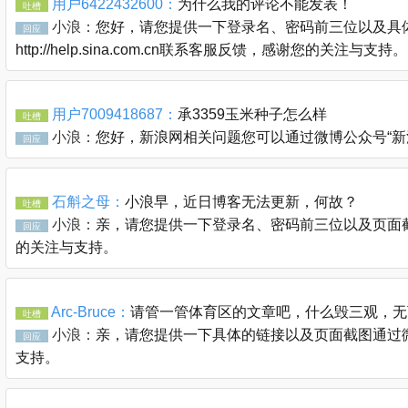
用户6422432600：
为什么我的评论不能发表！
吐槽
小浪：
您好，请您提供一下登录名、密码前三位以及具体
回应
http://help.sina.com.cn联系客服反馈，感谢您的关注与支持。
用户7009418687：
承3359玉米种子怎么样
吐槽
小浪：
您好，新浪网相关问题您可以通过微博公众号“新浪客服官
回应
石斛之母：
小浪早，近日博客无法更新，何故？
吐槽
小浪：
亲，请您提供一下登录名、密码前三位以及页面截图通过
回应
的关注与支持。
Arc-Bruce：
请管一管体育区的文章吧，什么毁三观，无
吐槽
小浪：
亲，请您提供一下具体的链接以及页面截图通过微博公众
回应
支持。