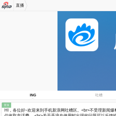
直播
机新浪
网
ING
吐槽
置顶
HI，各位好~欢迎来到手机新浪网吐槽区。<br>不受理新闻爆料哈
仅收取市话费。 <br>关于手浪在使用时出现的问题可以反馈给小