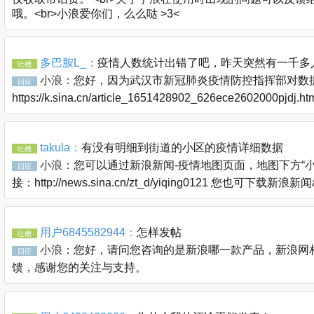
哦。<br>小浪爱你们，么么哒 >3<
多巴胺L_：
疫情人数统计出错了吧，昨天突然有一千多
吐槽
小浪：
您好，因为武汉市新冠肺炎疫情防控指挥部对数据
回应
https://k.sina.cn/article_1651428902_626ece2602000pjdj
takula：
有没有明细到街道的小区的疫情详细数据
吐槽
小浪：
您可以通过新浪新闻-疫情地图页面，地图下方“
回应
接：http://news.sina.cn/zt_d/yiqing0121 您也可下
用户6845582944：
怎样发帖
吐槽
小浪：
您好，请问您咨询的是新浪哪一款产品，新浪网相关问题
回应
馈，感谢您的关注与支持。