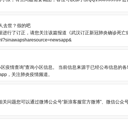
人去世？假的吧
进行了订正，请您关注该篇报道《武汉订正新冠肺炎确诊死亡病例
.html?sinawapsharesource=newsapp&
小区疫情查询”查询小区信息。 当前信息来源于已经公布信息的
载新浪新闻app，关注肺炎疫情频道。
您可以通过微博公众号“新浪客服官方微博”、微信公众号“新浪客服”、新