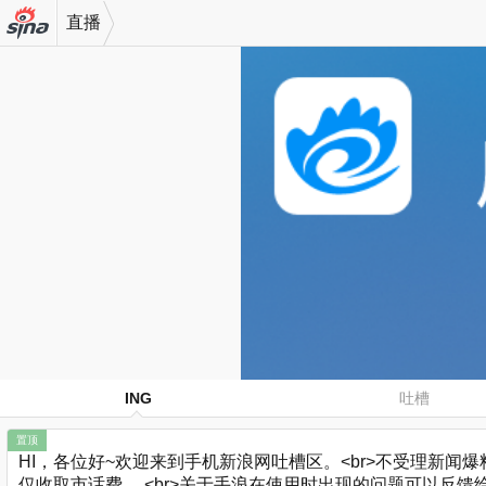
直播
机新浪
网
ING
吐槽
置顶
HI，各位好~欢迎来到手机新浪网吐槽区。<br>不受理新闻爆料哈
仅收取市话费。 <br>关于手浪在使用时出现的问题可以反馈给小