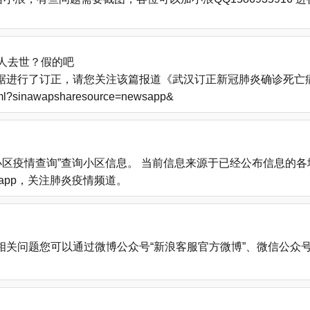
人去世？假的吧
进行了订正，请您关注该篇报道《武汉订正新冠肺炎确诊死亡病例
.html?sinawapsharesource=newsapp&
小区疫情查询”查询小区信息。 当前信息来源于已经公布信息的
载新浪新闻app，关注肺炎疫情频道。
您可以通过微博公众号“新浪客服官方微博”、微信公众号“新浪客服”、新