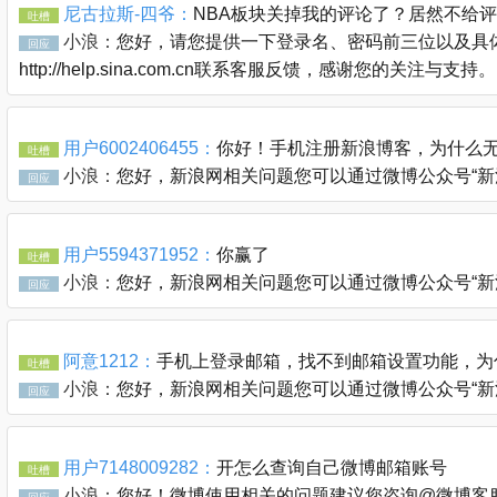
尼古拉斯-四爷：
NBA板块关掉我的评论了？居然不给
吐槽
小浪：
您好，请您提供一下登录名、密码前三位以及具体
回应
http://help.sina.com.cn联系客服反馈，感谢您的关注与支持。
用户6002406455：
你好！手机注册新浪博客，为什么无
吐槽
小浪：
您好，新浪网相关问题您可以通过微博公众号“新浪客服官
回应
用户5594371952：
你赢了
吐槽
小浪：
您好，新浪网相关问题您可以通过微博公众号“新浪客服官
回应
阿意1212：
手机上登录邮箱，找不到邮箱设置功能，为
吐槽
小浪：
您好，新浪网相关问题您可以通过微博公众号“新浪客服官
回应
用户7148009282：
开怎么查询自己微博邮箱账号
吐槽
小浪：
您好！微博使用相关的问题建议您咨询@微博客服 @