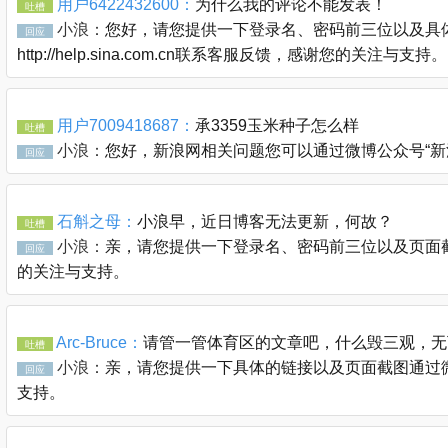
用户6422432600：
为什么我的评论不能发表！
吐槽
小浪：
您好，请您提供一下登录名、密码前三位以及具体
回应
http://help.sina.com.cn联系客服反馈，感谢您的关注与支持。
用户7009418687：
承3359玉米种子怎么样
吐槽
小浪：
您好，新浪网相关问题您可以通过微博公众号“新浪客服官
回应
石斛之母：
小浪早，近日博客无法更新，何故？
吐槽
小浪：
亲，请您提供一下登录名、密码前三位以及页面截图通过
回应
的关注与支持。
Arc-Bruce：
请管一管体育区的文章吧，什么毁三观，无
吐槽
小浪：
亲，请您提供一下具体的链接以及页面截图通过微博公众
回应
支持。