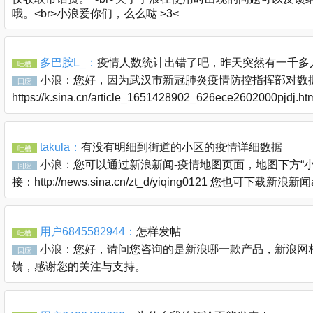
哦。<br>小浪爱你们，么么哒 >3<
多巴胺L_：
疫情人数统计出错了吧，昨天突然有一千多
吐槽
小浪：
您好，因为武汉市新冠肺炎疫情防控指挥部对数据
回应
https://k.sina.cn/article_1651428902_626ece2602000pjdj
takula：
有没有明细到街道的小区的疫情详细数据
吐槽
小浪：
您可以通过新浪新闻-疫情地图页面，地图下方“
回应
接：http://news.sina.cn/zt_d/yiqing0121 您也可下
用户6845582944：
怎样发帖
吐槽
小浪：
您好，请问您咨询的是新浪哪一款产品，新浪网相关问题
回应
馈，感谢您的关注与支持。