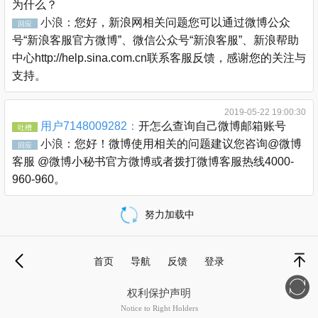
为什么？
小浪：
您好，新浪网相关问题您可以通过微博公众
回应
号“新浪客服官方微博”、微信公众号“新浪客服”、新浪帮助
中心http://help.sina.com.cn联系客服反馈，感谢您的关注与
支持。
2019-05-22 19:00:30
用户7148009282：
开怎么查询自己微博邮箱账号
吐槽
小浪：
您好！微博使用相关的问题建议您咨询@微博
回应
客服 @微博小秘书官方微博或者拨打微博客服热线4000-
960-960。
努力加载中
载
更
首页
导航
反馈
登录
多
退
顶部
权利保护声明
Notice to Right Holders
新