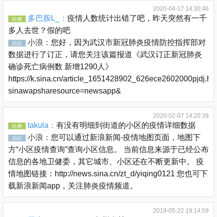
2020-04-17 14:30:46
多巴胺L_：
疫情人数统计出错了吧，昨天突然有一千
吐槽
多人去世？假的吧
小浪：
您好，因为武汉市新冠肺炎疫情防控指挥部对
回应
数据进行了订正，请您关注该篇报道《武汉订正新冠肺炎
确诊死亡病例数 新增1290人》
https://k.sina.cn/article_1651428902_626ece2602000pjdj.ht
sinawapsharesource=newsapp&
2020-02-07 14:20:39
takula：
有没有明细到街道的小区的疫情详细数据
吐槽
小浪：
您可以通过新浪新闻-疫情地图页面，地图下
回应
方“小区疫情查询”查询小区信息。 当前信息来源于已经公布
信息的各地卫健委，其它城市、小区还在不断更新中。 疫
情地图链接：http://news.sina.cn/zt_d/yiqing0121 您也可下
载新浪新闻app，关注肺炎疫情频道。
2019-05-22 19:14:59