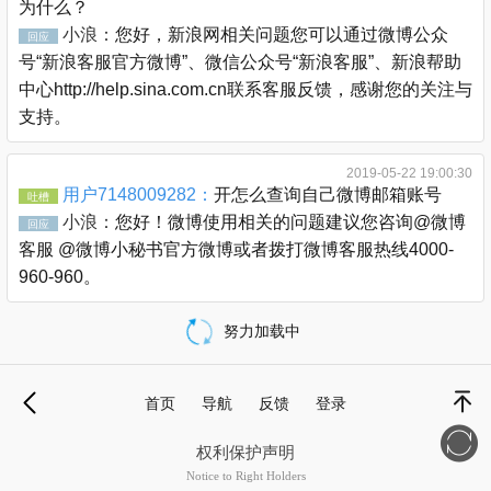
为什么？
小浪：
您好，新浪网相关问题您可以通过微博公众
回应
号“新浪客服官方微博”、微信公众号“新浪客服”、新浪帮助
中心http://help.sina.com.cn联系客服反馈，感谢您的关注与
支持。
2019-05-22 19:00:30
用户7148009282：
开怎么查询自己微博邮箱账号
吐槽
小浪：
您好！微博使用相关的问题建议您咨询@微博
回应
客服 @微博小秘书官方微博或者拨打微博客服热线4000-
960-960。
努力加载中
载
更
首页
导航
反馈
登录
多
退
顶部
权利保护声明
Notice to Right Holders
新