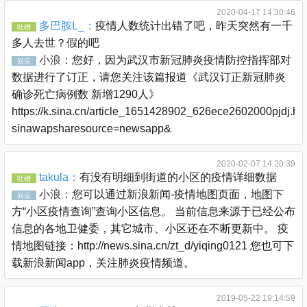
2020-04-17 14:30:46
多巴胺L_：
疫情人数统计出错了吧，昨天突然有一千
吐槽
多人去世？假的吧
小浪：
您好，因为武汉市新冠肺炎疫情防控指挥部对
回应
数据进行了订正，请您关注该篇报道《武汉订正新冠肺炎
确诊死亡病例数 新增1290人》
https://k.sina.cn/article_1651428902_626ece2602000pjdj.ht
sinawapsharesource=newsapp&
2020-02-07 14:20:39
takula：
有没有明细到街道的小区的疫情详细数据
吐槽
小浪：
您可以通过新浪新闻-疫情地图页面，地图下
回应
方“小区疫情查询”查询小区信息。 当前信息来源于已经公布
信息的各地卫健委，其它城市、小区还在不断更新中。 疫
情地图链接：http://news.sina.cn/zt_d/yiqing0121 您也可下
载新浪新闻app，关注肺炎疫情频道。
2019-05-22 19:14:59