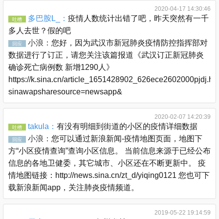
2020-04-17 14:30:46
多巴胺L_：
疫情人数统计出错了吧，昨天突然有一千
吐槽
多人去世？假的吧
小浪：
您好，因为武汉市新冠肺炎疫情防控指挥部对
回应
数据进行了订正，请您关注该篇报道《武汉订正新冠肺炎
确诊死亡病例数 新增1290人》
https://k.sina.cn/article_1651428902_626ece2602000pjdj.ht
sinawapsharesource=newsapp&
2020-02-07 14:20:39
takula：
有没有明细到街道的小区的疫情详细数据
吐槽
小浪：
您可以通过新浪新闻-疫情地图页面，地图下
回应
方“小区疫情查询”查询小区信息。 当前信息来源于已经公布
信息的各地卫健委，其它城市、小区还在不断更新中。 疫
情地图链接：http://news.sina.cn/zt_d/yiqing0121 您也可下
载新浪新闻app，关注肺炎疫情频道。
2019-05-22 19:14:59