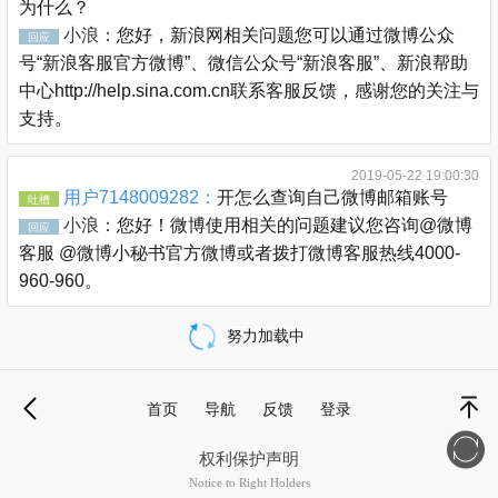
为什么？
小浪：
您好，新浪网相关问题您可以通过微博公众
回应
号“新浪客服官方微博”、微信公众号“新浪客服”、新浪帮助
中心http://help.sina.com.cn联系客服反馈，感谢您的关注与
支持。
2019-05-22 19:00:30
用户7148009282：
开怎么查询自己微博邮箱账号
吐槽
小浪：
您好！微博使用相关的问题建议您咨询@微博
回应
客服 @微博小秘书官方微博或者拨打微博客服热线4000-
960-960。
努力加载中
载
更
首页
导航
反馈
登录
多
退
顶部
权利保护声明
Notice to Right Holders
新