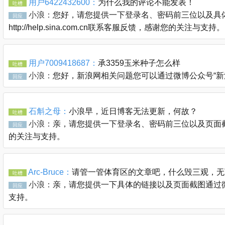
用户6422432600：
为什么我的评论不能发表！
吐槽
小浪：
您好，请您提供一下登录名、密码前三位以及具体
回应
http://help.sina.com.cn联系客服反馈，感谢您的关注与支持。
用户7009418687：
承3359玉米种子怎么样
吐槽
小浪：
您好，新浪网相关问题您可以通过微博公众号“新浪客服官
回应
石斛之母：
小浪早，近日博客无法更新，何故？
吐槽
小浪：
亲，请您提供一下登录名、密码前三位以及页面截图通过
回应
的关注与支持。
Arc-Bruce：
请管一管体育区的文章吧，什么毁三观，无
吐槽
小浪：
亲，请您提供一下具体的链接以及页面截图通过微博公众
回应
支持。