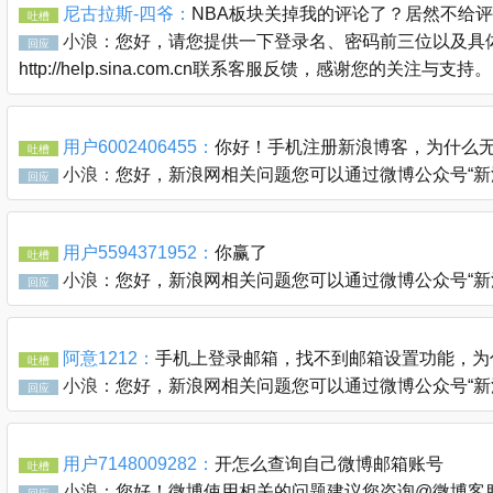
尼古拉斯-四爷：
NBA板块关掉我的评论了？居然不给
吐槽
小浪：
您好，请您提供一下登录名、密码前三位以及具体
回应
http://help.sina.com.cn联系客服反馈，感谢您的关注与支持。
用户6002406455：
你好！手机注册新浪博客，为什么无
吐槽
小浪：
您好，新浪网相关问题您可以通过微博公众号“新浪客服官
回应
用户5594371952：
你赢了
吐槽
小浪：
您好，新浪网相关问题您可以通过微博公众号“新浪客服官
回应
阿意1212：
手机上登录邮箱，找不到邮箱设置功能，为
吐槽
小浪：
您好，新浪网相关问题您可以通过微博公众号“新浪客服官
回应
用户7148009282：
开怎么查询自己微博邮箱账号
吐槽
小浪：
您好！微博使用相关的问题建议您咨询@微博客服 @