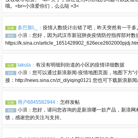
哦。<br>小浪爱你们，么么哒 >3<
多巴胺L_：
疫情人数统计出错了吧，昨天突然有一千多
吐槽
小浪：
您好，因为武汉市新冠肺炎疫情防控指挥部对数据
回应
https://k.sina.cn/article_1651428902_626ece2602000pjdj
takula：
有没有明细到街道的小区的疫情详细数据
吐槽
小浪：
您可以通过新浪新闻-疫情地图页面，地图下方“
回应
接：http://news.sina.cn/zt_d/yiqing0121 您也可下
用户6845582944：
怎样发帖
吐槽
小浪：
您好，请问您咨询的是新浪哪一款产品，新浪网相关问题
回应
馈，感谢您的关注与支持。