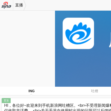
直播
机新浪
网
ING
吐槽
置顶
HI，各位好~欢迎来到手机新浪网吐槽区。<br>不受理新闻爆料哈
仅收取市话费。 <br>关于手浪在使用时出现的问题可以反馈给小