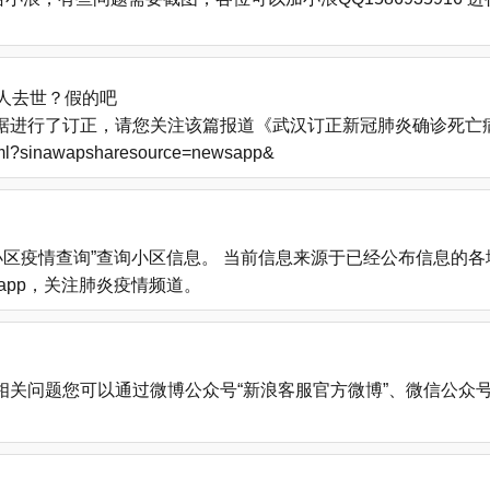
人去世？假的吧
进行了订正，请您关注该篇报道《武汉订正新冠肺炎确诊死亡病例
.html?sinawapsharesource=newsapp&
小区疫情查询”查询小区信息。 当前信息来源于已经公布信息的
载新浪新闻app，关注肺炎疫情频道。
您可以通过微博公众号“新浪客服官方微博”、微信公众号“新浪客服”、新