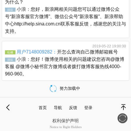
为什么？
小浪：
您好，新浪网相关问题您可以通过微博公众
回应
号“新浪客服官方微博”、微信公众号“新浪客服”、新浪帮助
中心http://help.sina.com.cn联系客服反馈，感谢您的关注与
支持。
2019-05-22 19:00:30
用户7148009282：
开怎么查询自己微博邮箱账号
吐槽
小浪：
您好！微博使用相关的问题建议您咨询@微博
回应
客服 @微博小秘书官方微博或者拨打微博客服热线4000-
960-960。
努力加载中
载
更
首页
导航
反馈
登录
多
退
顶部
权利保护声明
Notice to Right Holders
新