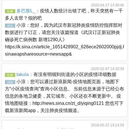
2020-04-17 14:30:46
多巴胺L_：
疫情人数统计出错了吧，昨天突然有一千
吐槽
多人去世？假的吧
小浪：
您好，因为武汉市新冠肺炎疫情防控指挥部对
回应
数据进行了订正，请您关注该篇报道《武汉订正新冠肺炎
确诊死亡病例数 新增1290人》
https://k.sina.cn/article_1651428902_626ece2602000pjdj.ht
sinawapsharesource=newsapp&
2020-02-07 14:20:39
takula：
有没有明细到街道的小区的疫情详细数据
吐槽
小浪：
您可以通过新浪新闻-疫情地图页面，地图下
回应
方“小区疫情查询”查询小区信息。 当前信息来源于已经公布
信息的各地卫健委，其它城市、小区还在不断更新中。 疫
情地图链接：http://news.sina.cn/zt_d/yiqing0121 您也可下
载新浪新闻app，关注肺炎疫情频道。
2019-05-22 19:14:59