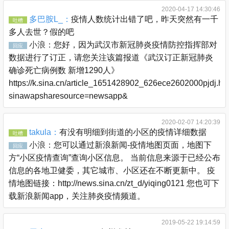
2020-04-17 14:30:46
多巴胺L_：
疫情人数统计出错了吧，昨天突然有一千
吐槽
多人去世？假的吧
小浪：
您好，因为武汉市新冠肺炎疫情防控指挥部对
回应
数据进行了订正，请您关注该篇报道《武汉订正新冠肺炎
确诊死亡病例数 新增1290人》
https://k.sina.cn/article_1651428902_626ece2602000pjdj.ht
sinawapsharesource=newsapp&
2020-02-07 14:20:39
takula：
有没有明细到街道的小区的疫情详细数据
吐槽
小浪：
您可以通过新浪新闻-疫情地图页面，地图下
回应
方“小区疫情查询”查询小区信息。 当前信息来源于已经公布
信息的各地卫健委，其它城市、小区还在不断更新中。 疫
情地图链接：http://news.sina.cn/zt_d/yiqing0121 您也可下
载新浪新闻app，关注肺炎疫情频道。
2019-05-22 19:14:59