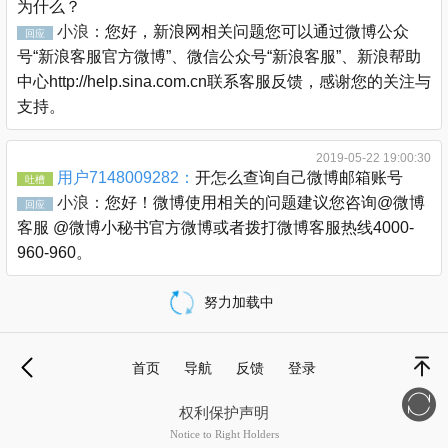
为什么？
小浪：
您好，新浪网相关问题您可以通过微博公众
回应
号“新浪客服官方微博”、微信公众号“新浪客服”、新浪帮助
中心http://help.sina.com.cn联系客服反馈，感谢您的关注与
支持。
2019-05-22 19:00:30
用户7148009282：
开怎么查询自己微博邮箱账号
吐槽
小浪：
您好！微博使用相关的问题建议您咨询@微博
回应
客服 @微博小秘书官方微博或者拨打微博客服热线4000-
960-960。
努力加载中
载
更
首页
导航
反馈
登录
多
退
顶部
权利保护声明
Notice to Right Holders
新