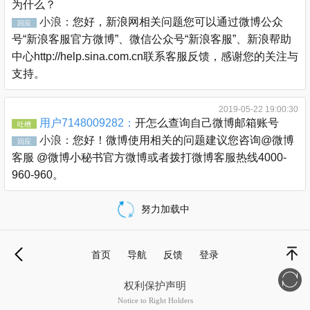
为什么？
小浪：
您好，新浪网相关问题您可以通过微博公众
回应
号“新浪客服官方微博”、微信公众号“新浪客服”、新浪帮助
中心http://help.sina.com.cn联系客服反馈，感谢您的关注与
支持。
2019-05-22 19:00:30
用户7148009282：
开怎么查询自己微博邮箱账号
吐槽
小浪：
您好！微博使用相关的问题建议您咨询@微博
回应
客服 @微博小秘书官方微博或者拨打微博客服热线4000-
960-960。
努力加载中
载
更
首页
导航
反馈
登录
多
退
顶部
权利保护声明
Notice to Right Holders
新