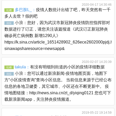
2020-04-17 14:30:46
多巴胺L_：
疫情人数统计出错了吧，昨天突然有一千
吐槽
多人去世？假的吧
小浪：
您好，因为武汉市新冠肺炎疫情防控指挥部对
回应
数据进行了订正，请您关注该篇报道《武汉订正新冠肺炎
确诊死亡病例数 新增1290人》
https://k.sina.cn/article_1651428902_626ece2602000pjdj.ht
sinawapsharesource=newsapp&
2020-02-07 14:20:39
takula：
有没有明细到街道的小区的疫情详细数据
吐槽
小浪：
您可以通过新浪新闻-疫情地图页面，地图下
回应
方“小区疫情查询”查询小区信息。 当前信息来源于已经公布
信息的各地卫健委，其它城市、小区还在不断更新中。 疫
情地图链接：http://news.sina.cn/zt_d/yiqing0121 您也可下
载新浪新闻app，关注肺炎疫情频道。
2019-05-22 19:14:59