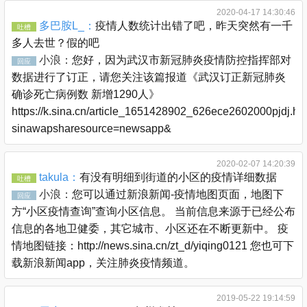
2020-04-17 14:30:46
多巴胺L_：
疫情人数统计出错了吧，昨天突然有一千
吐槽
多人去世？假的吧
小浪：
您好，因为武汉市新冠肺炎疫情防控指挥部对
回应
数据进行了订正，请您关注该篇报道《武汉订正新冠肺炎
确诊死亡病例数 新增1290人》
https://k.sina.cn/article_1651428902_626ece2602000pjdj.ht
sinawapsharesource=newsapp&
2020-02-07 14:20:39
takula：
有没有明细到街道的小区的疫情详细数据
吐槽
小浪：
您可以通过新浪新闻-疫情地图页面，地图下
回应
方“小区疫情查询”查询小区信息。 当前信息来源于已经公布
信息的各地卫健委，其它城市、小区还在不断更新中。 疫
情地图链接：http://news.sina.cn/zt_d/yiqing0121 您也可下
载新浪新闻app，关注肺炎疫情频道。
2019-05-22 19:14:59