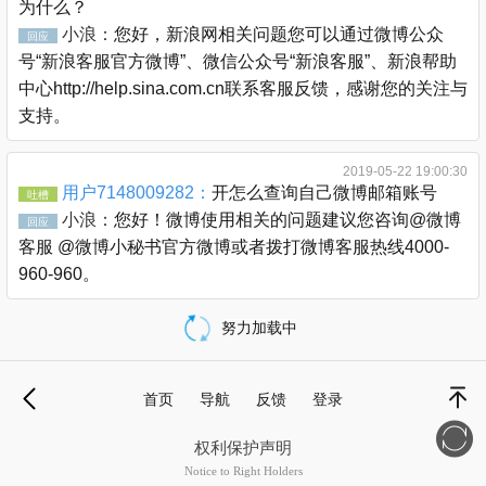
为什么？
小浪：
您好，新浪网相关问题您可以通过微博公众
回应
号“新浪客服官方微博”、微信公众号“新浪客服”、新浪帮助
中心http://help.sina.com.cn联系客服反馈，感谢您的关注与
支持。
2019-05-22 19:00:30
用户7148009282：
开怎么查询自己微博邮箱账号
吐槽
小浪：
您好！微博使用相关的问题建议您咨询@微博
回应
客服 @微博小秘书官方微博或者拨打微博客服热线4000-
960-960。
努力加载中
载
更
首页
导航
反馈
登录
多
退
顶部
权利保护声明
Notice to Right Holders
新