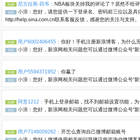
尼古拉斯-四爷：
NBA板块关掉我的评论了？居然不给
吐槽
小浪：
您好，请您提供一下登录名、密码前三位以及具体
回应
http://help.sina.com.cn联系客服反馈，感谢您的关注与支持。
用户6002406455：
你好！手机注册新浪博客，为什么无
吐槽
小浪：
您好，新浪网相关问题您可以通过微博公众号“新浪客服官
回应
用户5594371952：
你赢了
吐槽
小浪：
您好，新浪网相关问题您可以通过微博公众号“新浪客服官
回应
阿意1212：
手机上登录邮箱，找不到邮箱设置功能，为
吐槽
小浪：
您好，新浪网相关问题您可以通过微博公众号“新浪客服官
回应
用户7148009282：
开怎么查询自己微博邮箱账号
吐槽
小浪：
您好！微博使用相关的问题建议您咨询@微博客服 @