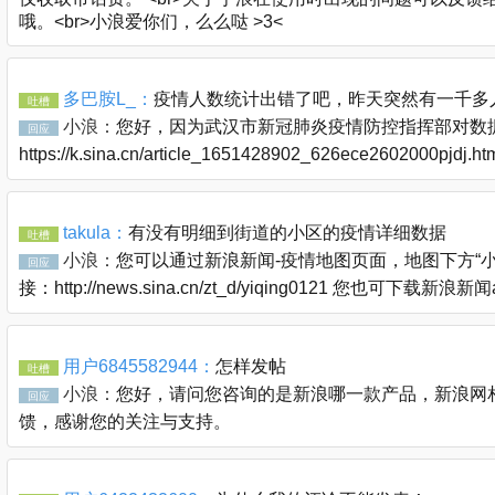
哦。<br>小浪爱你们，么么哒 >3<
多巴胺L_：
疫情人数统计出错了吧，昨天突然有一千多
吐槽
小浪：
您好，因为武汉市新冠肺炎疫情防控指挥部对数据
回应
https://k.sina.cn/article_1651428902_626ece2602000pjdj
takula：
有没有明细到街道的小区的疫情详细数据
吐槽
小浪：
您可以通过新浪新闻-疫情地图页面，地图下方“
回应
接：http://news.sina.cn/zt_d/yiqing0121 您也可下
用户6845582944：
怎样发帖
吐槽
小浪：
您好，请问您咨询的是新浪哪一款产品，新浪网相关问题
回应
馈，感谢您的关注与支持。