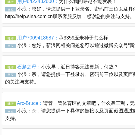
用户6422432600：
为什么我的评论不能发表！
吐槽
小浪：
您好，请您提供一下登录名、密码前三位以及具体
回应
http://help.sina.com.cn联系客服反馈，感谢您的关注与支持。
用户7009418687：
承3359玉米种子怎么样
吐槽
小浪：
您好，新浪网相关问题您可以通过微博公众号“新浪客服官
回应
石斛之母：
小浪早，近日博客无法更新，何故？
吐槽
小浪：
亲，请您提供一下登录名、密码前三位以及页面截图通过
回应
的关注与支持。
Arc-Bruce：
请管一管体育区的文章吧，什么毁三观，无
吐槽
小浪：
亲，请您提供一下具体的链接以及页面截图通过微博公众
回应
支持。