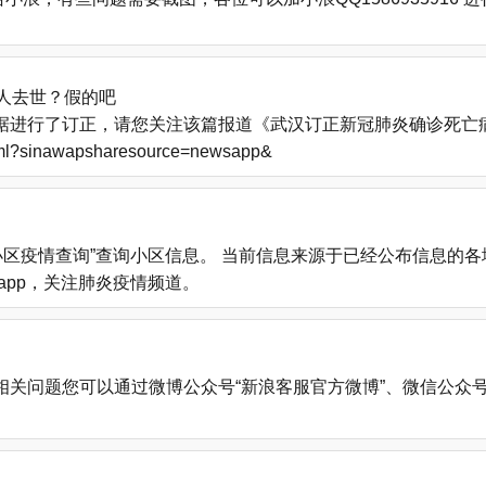
人去世？假的吧
进行了订正，请您关注该篇报道《武汉订正新冠肺炎确诊死亡病例
.html?sinawapsharesource=newsapp&
小区疫情查询”查询小区信息。 当前信息来源于已经公布信息的
载新浪新闻app，关注肺炎疫情频道。
您可以通过微博公众号“新浪客服官方微博”、微信公众号“新浪客服”、新