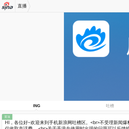
直播
机新浪
网
ING
吐槽
置顶
HI，各位好~欢迎来到手机新浪网吐槽区。<br>不受理新闻爆料哈
仅收取市话费。 <br>关于手浪在使用时出现的问题可以反馈给小