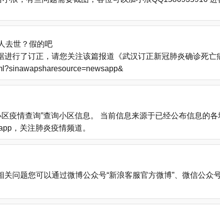
人去世？假的吧
进行了订正，请您关注该篇报道《武汉订正新冠肺炎确诊死亡病例
.html?sinawapsharesource=newsapp&
小区疫情查询”查询小区信息。 当前信息来源于已经公布信息的
载新浪新闻app，关注肺炎疫情频道。
您可以通过微博公众号“新浪客服官方微博”、微信公众号“新浪客服”、新