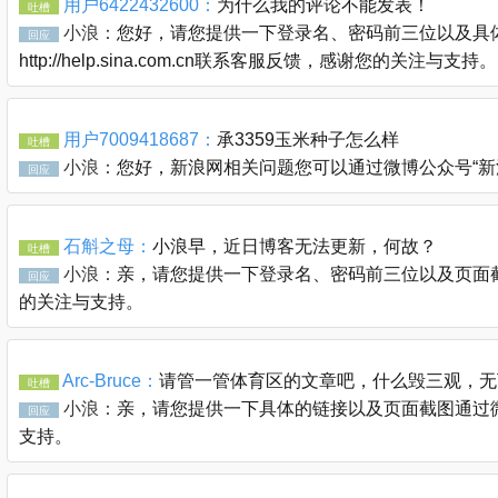
用户6422432600：
为什么我的评论不能发表！
吐槽
小浪：
您好，请您提供一下登录名、密码前三位以及具体
回应
http://help.sina.com.cn联系客服反馈，感谢您的关注与支持。
用户7009418687：
承3359玉米种子怎么样
吐槽
小浪：
您好，新浪网相关问题您可以通过微博公众号“新浪客服官
回应
石斛之母：
小浪早，近日博客无法更新，何故？
吐槽
小浪：
亲，请您提供一下登录名、密码前三位以及页面截图通过
回应
的关注与支持。
Arc-Bruce：
请管一管体育区的文章吧，什么毁三观，无
吐槽
小浪：
亲，请您提供一下具体的链接以及页面截图通过微博公众
回应
支持。