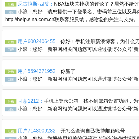
尼古拉斯-四爷：
NBA板块关掉我的评论了？居然不给
吐槽
小浪：
您好，请您提供一下登录名、密码前三位以及具体
回应
http://help.sina.com.cn联系客服反馈，感谢您的关注与支持。
用户6002406455：
你好！手机注册新浪博客，为什么无
吐槽
小浪：
您好，新浪网相关问题您可以通过微博公众号“新浪客服官
回应
用户5594371952：
你赢了
吐槽
小浪：
您好，新浪网相关问题您可以通过微博公众号“新浪客服官
回应
阿意1212：
手机上登录邮箱，找不到邮箱设置功能，为
吐槽
小浪：
您好，新浪网相关问题您可以通过微博公众号“新浪客服官
回应
用户7148009282：
开怎么查询自己微博邮箱账号
吐槽
小浪：
您好！微博使用相关的问题建议您咨询@微博客服 @