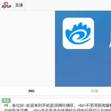
直播
机新浪
网
ING
吐槽
置顶
HI，各位好~欢迎来到手机新浪网吐槽区。<br>不受理新闻爆料哈
仅收取市话费。 <br>关于手浪在使用时出现的问题可以反馈给小