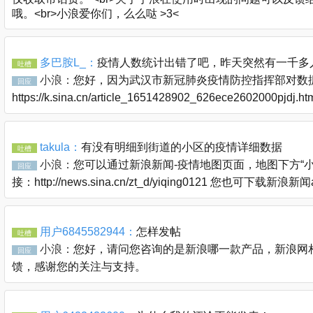
哦。<br>小浪爱你们，么么哒 >3<
多巴胺L_：
疫情人数统计出错了吧，昨天突然有一千多
吐槽
小浪：
您好，因为武汉市新冠肺炎疫情防控指挥部对数据
回应
https://k.sina.cn/article_1651428902_626ece2602000pjdj
takula：
有没有明细到街道的小区的疫情详细数据
吐槽
小浪：
您可以通过新浪新闻-疫情地图页面，地图下方“
回应
接：http://news.sina.cn/zt_d/yiqing0121 您也可下
用户6845582944：
怎样发帖
吐槽
小浪：
您好，请问您咨询的是新浪哪一款产品，新浪网相关问题
回应
馈，感谢您的关注与支持。