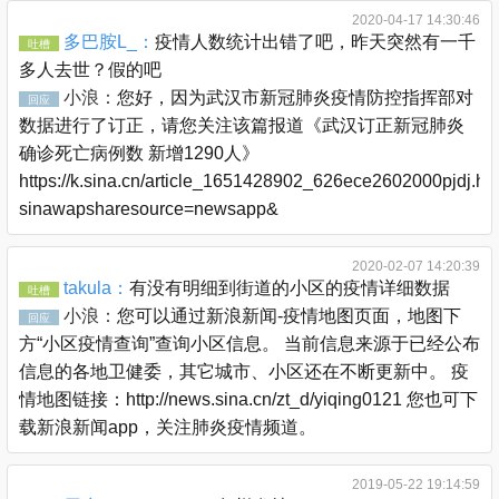
2020-04-17 14:30:46
多巴胺L_：
疫情人数统计出错了吧，昨天突然有一千
吐槽
多人去世？假的吧
小浪：
您好，因为武汉市新冠肺炎疫情防控指挥部对
回应
数据进行了订正，请您关注该篇报道《武汉订正新冠肺炎
确诊死亡病例数 新增1290人》
https://k.sina.cn/article_1651428902_626ece2602000pjdj.ht
sinawapsharesource=newsapp&
2020-02-07 14:20:39
takula：
有没有明细到街道的小区的疫情详细数据
吐槽
小浪：
您可以通过新浪新闻-疫情地图页面，地图下
回应
方“小区疫情查询”查询小区信息。 当前信息来源于已经公布
信息的各地卫健委，其它城市、小区还在不断更新中。 疫
情地图链接：http://news.sina.cn/zt_d/yiqing0121 您也可下
载新浪新闻app，关注肺炎疫情频道。
2019-05-22 19:14:59