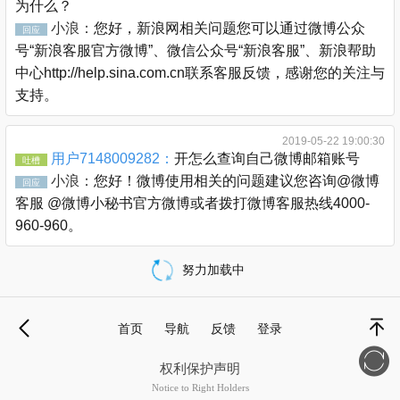
为什么？
小浪：
您好，新浪网相关问题您可以通过微博公众
回应
号“新浪客服官方微博”、微信公众号“新浪客服”、新浪帮助
中心http://help.sina.com.cn联系客服反馈，感谢您的关注与
支持。
2019-05-22 19:00:30
用户7148009282：
开怎么查询自己微博邮箱账号
吐槽
小浪：
您好！微博使用相关的问题建议您咨询@微博
回应
客服 @微博小秘书官方微博或者拨打微博客服热线4000-
960-960。
努力加载中
载
更
首页
导航
反馈
登录
多
退
顶部
权利保护声明
Notice to Right Holders
新