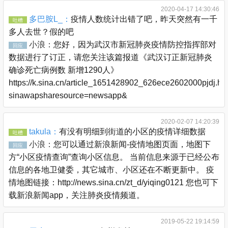
2020-04-17 14:30:46
多巴胺L_：
疫情人数统计出错了吧，昨天突然有一千
吐槽
多人去世？假的吧
小浪：
您好，因为武汉市新冠肺炎疫情防控指挥部对
回应
数据进行了订正，请您关注该篇报道《武汉订正新冠肺炎
确诊死亡病例数 新增1290人》
https://k.sina.cn/article_1651428902_626ece2602000pjdj.ht
sinawapsharesource=newsapp&
2020-02-07 14:20:39
takula：
有没有明细到街道的小区的疫情详细数据
吐槽
小浪：
您可以通过新浪新闻-疫情地图页面，地图下
回应
方“小区疫情查询”查询小区信息。 当前信息来源于已经公布
信息的各地卫健委，其它城市、小区还在不断更新中。 疫
情地图链接：http://news.sina.cn/zt_d/yiqing0121 您也可下
载新浪新闻app，关注肺炎疫情频道。
2019-05-22 19:14:59