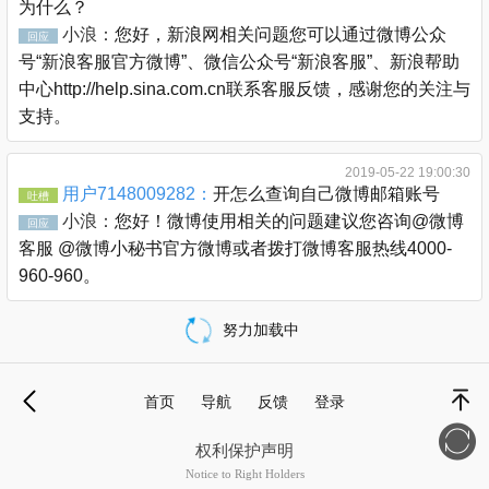
为什么？
小浪：
您好，新浪网相关问题您可以通过微博公众
回应
号“新浪客服官方微博”、微信公众号“新浪客服”、新浪帮助
中心http://help.sina.com.cn联系客服反馈，感谢您的关注与
支持。
2019-05-22 19:00:30
用户7148009282：
开怎么查询自己微博邮箱账号
吐槽
小浪：
您好！微博使用相关的问题建议您咨询@微博
回应
客服 @微博小秘书官方微博或者拨打微博客服热线4000-
960-960。
努力加载中
载
更
首页
导航
反馈
登录
多
退
顶部
权利保护声明
Notice to Right Holders
新